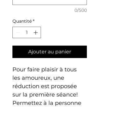
0/500
Quantité
*
Ajouter au panier
Pour faire plaisir à tous 
les amoureux, une 
réduction est proposée 
sur la première séance!
Permettez à la personne 
que vous aimez de 
prendre soin d'elle et 
laisser la choisir parmis 
le(s) prestation(s) 