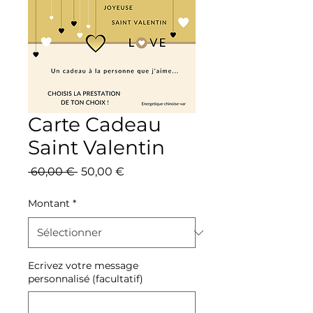
Carte Cadeau
Saint Valentin
Prix
Prix
 60,00 € 
50,00 €
original
promotionnel
Montant
*
Ecrivez votre message
personnalisé (facultatif)